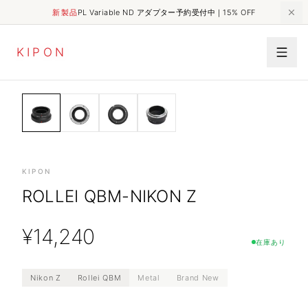
新製品
PL Variable ND アダプター予約受付中｜15% OFF
K
I
P
O
N
HOME
SHOP
MECHANICAL ADAPTER
Rollei QBM-Nikon Z
KIPON
ROLLEI QBM-NIKON Z
¥
14,240
在庫あり
Nikon Z
Rollei QBM
Metal
Brand New