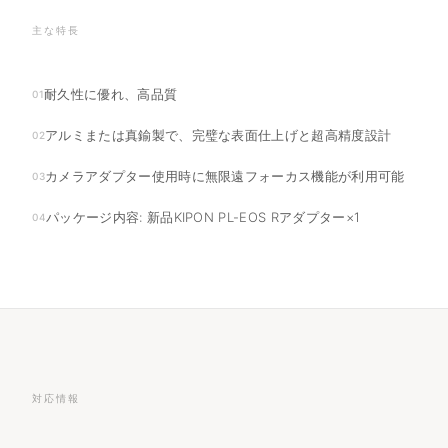
主な特長
耐久性に優れ、高品質
01
アルミまたは真鍮製で、完璧な表面仕上げと超高精度設計
02
カメラアダプター使用時に無限遠フォーカス機能が利用可能
03
パッケージ内容: 新品KIPON PL-EOS Rアダプター×1
04
対応情報