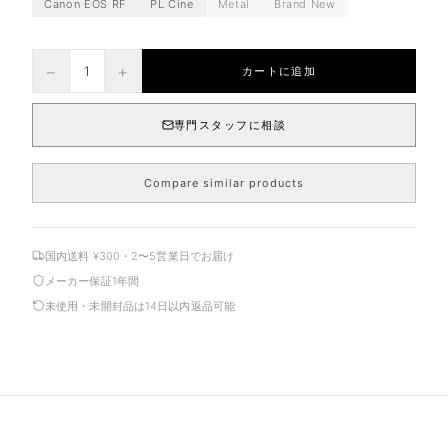
Canon EOS RF
PL Cine
Metal
Brand New
−
+
1
カートに追加
専門スタッフに相談
Compare similar products
国内送料 ¥300・2〜5営業日でお届け
メーカー保証1年間
未使用・未開封品は14日以内返品可能