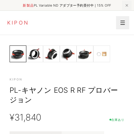
新製品
PL Variable ND アダプター予約受付中｜15% OFF
K
I
P
O
N
MECHANICAL
HOME
SHOP
PL-キヤノン EOS R RF プロバージョン
ADAPTER
KIPON
PL-キヤノン EOS R RF プロバー
ジョン
¥
31,840
在庫あり