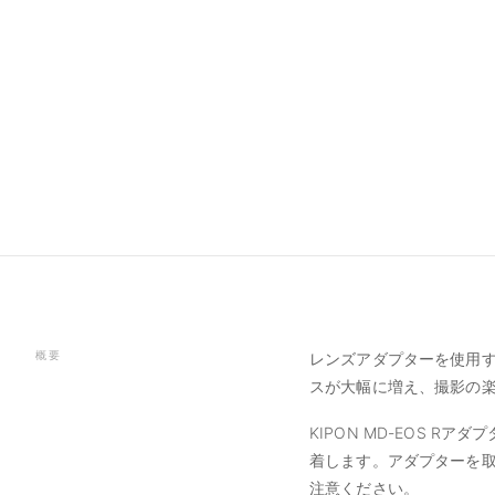
概要
レンズアダプターを使用
スが大幅に増え、撮影の
KIPON MD-EOS R
着します。アダプターを
注意ください。