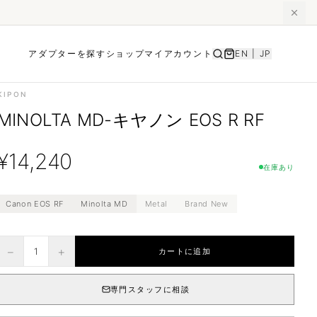
アダプターを探す
ショップ
マイアカウント
EN
|
JP
KIPON
MINOLTA MD-キヤノン EOS R RF
¥
14,240
在庫あり
Canon EOS RF
Minolta MD
Metal
Brand New
−
+
1
カートに追加
専門スタッフに相談