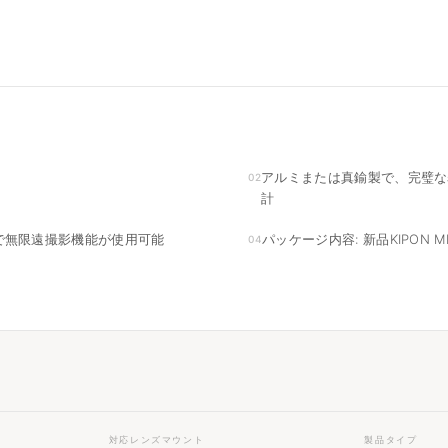
アルミまたは真鍮製で、完璧な
02
計
で無限遠撮影機能が使用可能
パッケージ内容: 新品KIPON M
04
対応レンズマウント
製品タイプ