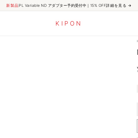
新製品
PL Variable ND アダプター予約受付中｜15% OFF
詳細を見る
→
K
I
P
O
N