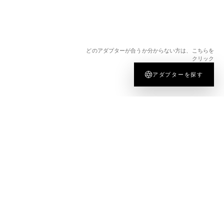
どのアダプターが合うか分からない方は、こちらを
クリック
アダプターを探す
会社情報
法的情報
KIPONについて
利用規約
ジャーナル
プライバシーポリシー