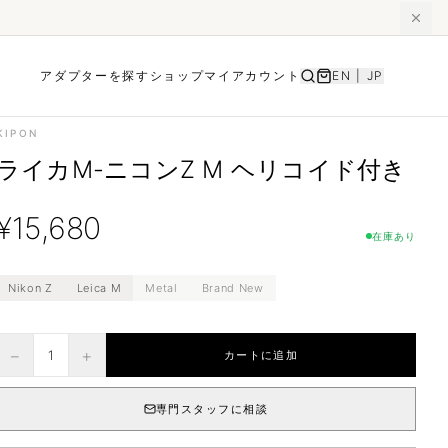
アダプターを探す
ショップ
マイアカウント
EN
|
JP
KIPON
ライカM-ニコンZ M ヘリコイド付き
¥
15,680
在庫あり
Nikon Z
Leica M
Metal
Brand New
−
+
1
カートに追加
専門スタッフに相談