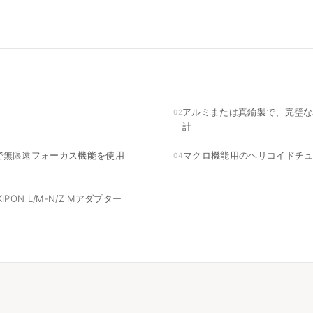
アルミまたは真鍮製で、完璧な
02
計
で無限遠フォーカス機能を使用
マクロ機能用のヘリコイドチ
04
IPON L/M-N/Z Mアダプター