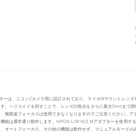
 Mアダプターは、ニコンZカメラ用に設計されており、ライカMマウントレン
す。ヘリコイドを回すことで、レンズの焦点をさらに最大5mmまで調
と、無限遠フォーカスは使用できなくなりますのでご注意ください。ア
能は通常通り動作します。KIPON L/M-N/Z Mアダプターを使用
り、オートフォーカス、その他の機能は動作せず、マニュアルモードの