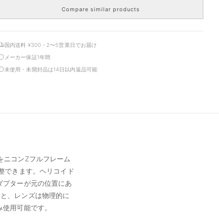
Compare similar products
国内送料 ¥300・2〜5営業日でお届け
メーカー保証1年間
未使用・未開封品は14日以内返品可能
ズをニコンZフルフレーム
整できます。ヘリコイド
ダプターが元の位置にあ
すると、レンズは物理的に
み使用可能です。