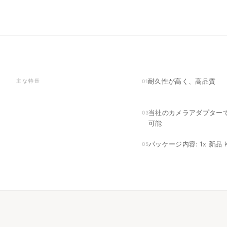
耐久性が高く、高品質
主な特長
01
当社のカメラアダプター
03
可能
パッケージ内容: 1x 新品 K
05