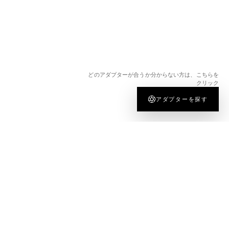
どのアダプターが合うか分からない方は、こちらを
クリック
アダプターを探す
会社情報
法的情報
KIPONについて
利用規約