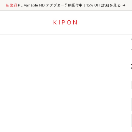
新製品
PL Variable ND アダプター予約受付中｜15% OFF
詳細を見る
→
K
I
P
O
N
付き