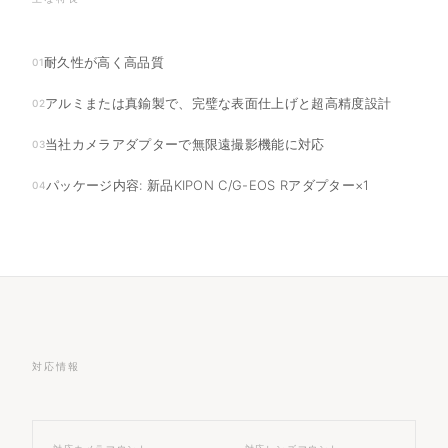
耐久性が高く高品質
01
アルミまたは真鍮製で、完璧な表面仕上げと超高精度設計
02
当社カメラアダプターで無限遠撮影機能に対応
03
パッケージ内容: 新品KIPON C/G-EOS Rアダプター×1
04
対応情報