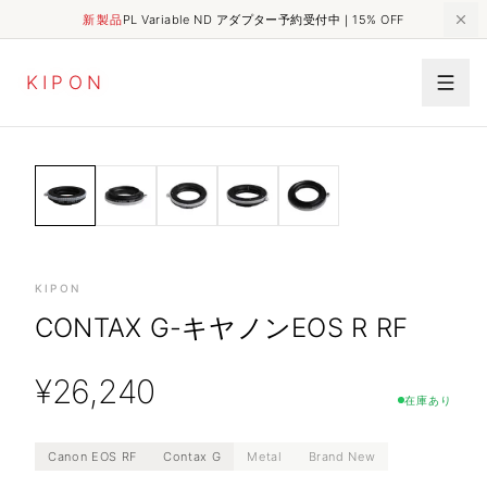
新製品
PL Variable ND アダプター予約受付中｜15% OFF
K
I
P
O
N
MECHANICAL
HOME
SHOP
Contax G-キヤノンEOS R RF
ADAPTER
KIPON
CONTAX G-キヤノンEOS R RF
¥
26,240
在庫あり
Canon EOS RF
Contax G
Metal
Brand New