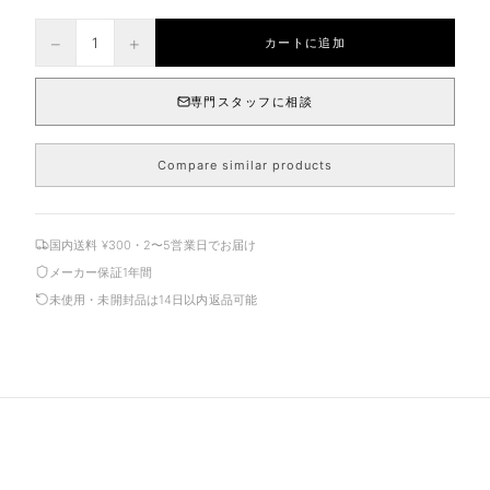
−
+
1
カートに追加
専門スタッフに相談
Compare similar products
国内送料 ¥300・2〜5営業日でお届け
メーカー保証1年間
未使用・未開封品は14日以内返品可能