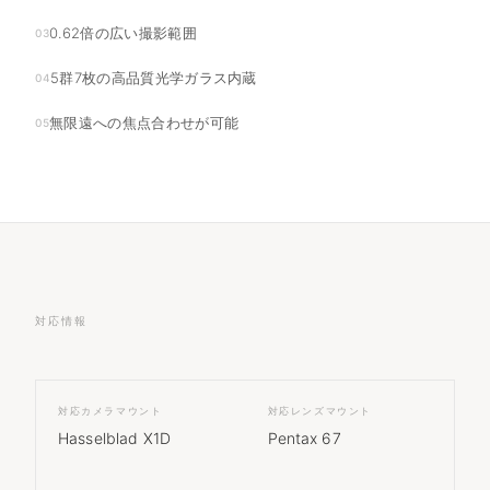
0.62倍の広い撮影範囲
03
5群7枚の高品質光学ガラス内蔵
04
無限遠への焦点合わせが可能
05
対応情報
対応カメラマウント
対応レンズマウント
Hasselblad X1D
Pentax 67