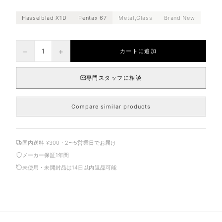
Hasselblad X1D
Pentax 67
Metal,Glass
Brand New
−
+
1
カートに追加
専門スタッフに相談
Compare similar products
国内送料 ¥300・2〜5営業日でお届け
メーカー保証1年間
未使用・未開封品は14日以内返品可能