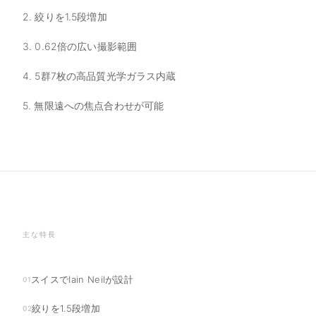
2. 絞りを1.5段増加
3. 0.62倍の広い撮影範囲
4. 5群7枚の高品質光学ガラス内蔵
5. 無限遠への焦点合わせが可能
主な特長
スイスでIain Neilが設計
01
絞りを1.5段増加
02