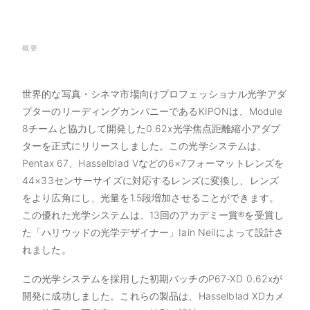
概要
世界的な写真・シネマ市場向けプロフェッショナル光学アダ
プターのリーディングカンパニーであるKIPONは、Module
8チームと協力して開発した0.62x光学焦点距離縮小アダプ
ターを正式にリリースしました。この光学システムは、
Pentax 67、Hasselblad Vなどの6×7フォーマットレンズを
44×33センサーサイズに対応するレンズに変換し、レンズ
をより広角にし、光量を1.5段増加させることができます。
この優れた光学システムは、13回のアカデミー賞®を受賞し
た「ハリウッドの光学デザイナー」Iain Neilによって設計さ
れました。
この光学システムを採用した初期バッチのP67-XD 0.62xが
開発に成功しました。これらの製品は、Hasselblad XDカメ