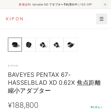
新製品
PL Variable ND アダプター予約受付中｜15% OFF
K
I
P
O
N
PRO CINE&BROADCASING
HOME
SHOP
Baveyes Pentax 67-Hasselblad XD 0.62x 焦点距離縮小アダプター
ADAPTERS
KIPON
BAVEYES PENTAX 67-
HASSELBLAD XD 0.62X 焦点距離
縮小アダプター
¥
188,800
在庫あり