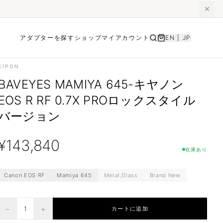
アダプターを探す
ショップ
マイアカウント
EN
|
JP
KIPON
BAVEYES MAMIYA 645-キヤノン
EOS R RF 0.7X PROロックスタイル
バージョン
¥
143,840
在庫あり
Canon EOS RF
Mamiya 645
Metal,Glass
Brand New
−
+
1
カートに追加