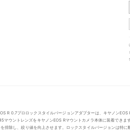
M645-EOS R 0.7プロロックスタイルバージョンアダプターは、キヤノンE
 645マウントレンズをキヤノンEOS Rマウントカメラ本体に装着できま
ーを排除し、絞り値を向上させます。ロックスタイルバージョンは特に