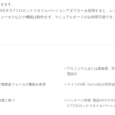
させます。
M645-EOS R 0.7プロロックスタイルバージョンアダプターを使用すると
フォーカスなどの機能は動作せず、マニュアルモードのみ利用可能です
アルミニウムまたは真鍮製、完
02
度設計
で無限遠フォーカス機能を使用
ドイツのIBE Optics社が光学
04
速度に保つ
パッケージ内容: 新品KIPON BAV
06
0.7プロロックスタイルバージ