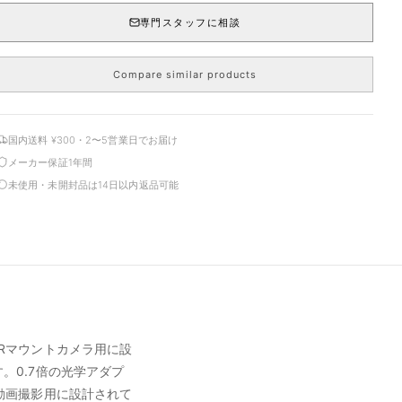
専門スタッフに相談
Compare similar products
国内送料 ¥300・2〜5営業日でお届け
メーカー保証1年間
未使用・未開封品は14日以内返品可能
OS Rマウントカメラ用に設
す。0.7倍の光学アダプ
動画撮影用に設計されて