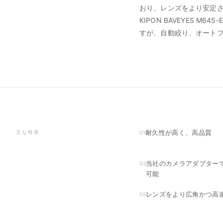
おり、レンズをより安定
KIPON BAVEYES 
すが、自動絞り、オート
耐久性が高く、高品質
主な特長
01
当社のカメラアダプター
03
可能
レンズをより広角かつ高
05