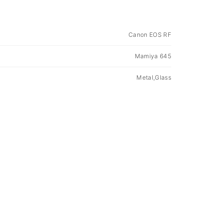
Canon EOS RF
Mamiya 645
Metal,Glass