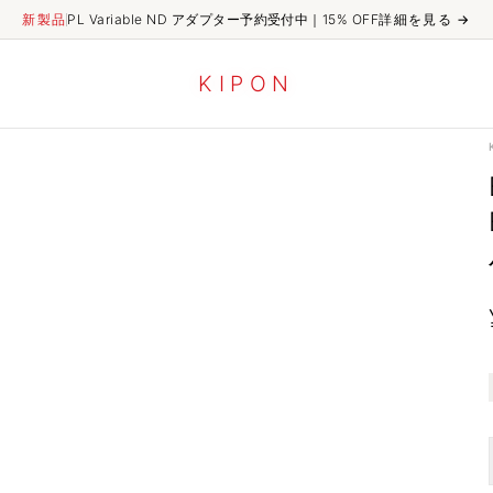
新製品
PL Variable ND アダプター予約受付中｜15% OFF
詳細を見る
→
K
I
P
O
N
BAVEYES Mamiya 645-キヤノンEOS R RF 0.7x Proロックスタイルバージョン