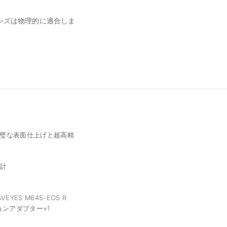
、レンズは物理的に適合しま
。
璧な表面仕上げと超高精
設計
EYES M645-EOS R
ョンアダプター×1