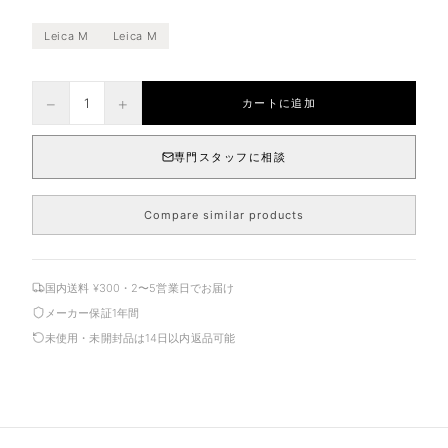
Leica M
Leica M
−
+
1
カートに追加
専門スタッフに相談
Compare similar products
国内送料 ¥300・2〜5営業日でお届け
メーカー保証1年間
未使用・未開封品は14日以内返品可能