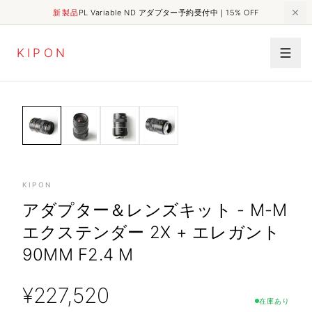
新製品
PL Variable ND アダプター予約受付中｜15% OFF
K
I
P
O
N
ELEGANT
HOME
SHOP
アダプター＆レンズキット - M-M エクステンダー 2x + エレガント 90mm F2.4 M
LENSES
KIPON
アダプター＆レンズキット - M-M
エクステンダー 2X + エレガント
90MM F2.4 M
¥
227,520
在庫あり