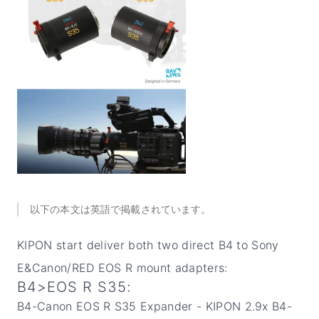
以下の本文は英語で掲載されています。
KIPON start deliver both two direct B4 to Sony
E&Canon/RED EOS R mount adapters:
B4>EOS R S35:
B4-Canon EOS R S35 Expander - KIPON
2.9x B4-