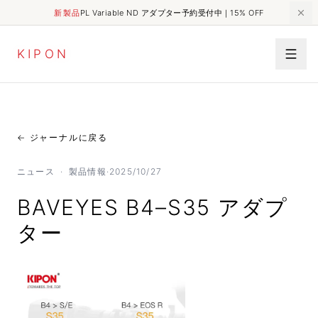
新製品
PL Variable ND アダプター予約受付中｜15% OFF
K
I
P
O
N
← ジャーナルに戻る
ニュース
·
製品情報
·
2025/10/27
BAVEYES B4–S35 アダプ
ター