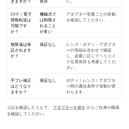
きますか？
依存
い。
EXIF / 電子
機械式で
アダプター型番ごとの挙動
情報転送は
は制限さ
を確認してください。
可能です
れること
か？
が多い
無限遠は保
保証なし
レンズ・ボディ・アダプタ
証されます
ーの実組み合わせで確認
か？
し、必要に応じてヘリコイ
ド位置依存も考慮してくだ
さい。
手ブレ補正
保証なし
ボディ / レンズ / アダプタ
はどうなり
ー間の通信条件で挙動が変
ますか？
わります。
上記を確認したうえで、
アダプターを探す
からご自身の構成
を確認してください。