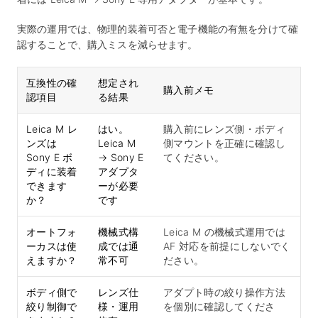
実際の運用では、物理的装着可否と電子機能の有無を分けて確
認することで、購入ミスを減らせます。
互換性の確
想定され
購入前メモ
認項目
る結果
Leica M レ
はい。
購入前にレンズ側・ボディ
ンズは
Leica M
側マウントを正確に確認し
Sony E ボ
→ Sony E
てください。
ディに装着
アダプタ
できます
ーが必要
か？
です
オートフォ
機械式構
Leica M の機械式運用では
ーカスは使
成では通
AF 対応を前提にしないでく
えますか？
常不可
ださい。
ボディ側で
レンズ仕
アダプト時の絞り操作方法
絞り制御で
様・運用
を個別に確認してくださ