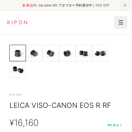
新製品
PL Variable ND アダプター予約受付中｜15% OFF
K
I
P
O
N
MECHANICAL
HOME
SHOP
Leica VISO-Canon EOS R RF
ADAPTER
KIPON
LEICA VISO-CANON EOS R RF
¥
16,160
在庫あり