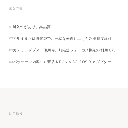
主な特長
耐久性があり、高品質
01
アルミまたは真鍮製で、完璧な表面仕上げと超高精度設計
02
カメラアダプター使用時、無限遠フォーカス機能を利用可能
03
パッケージ内容: 1x 新品 KIPON VISO-EOS R アダプター
04
対応情報