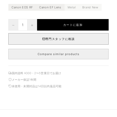
Canon EOS RF
Canon EF Lens
Metal
Brand New
−
+
1
カートに追加
専門スタッフに相談
Compare similar products
国内送料 ¥300・2〜5営業日でお届け
メーカー保証1年間
未使用・未開封品は14日以内返品可能