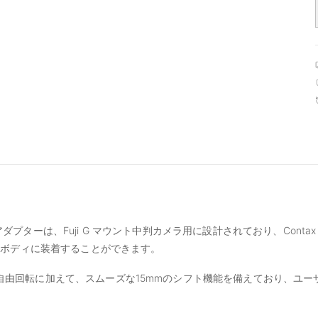
-GFX アダプターは、Fuji G マウント中判カメラ用に設計されており、Conta
カメラボディに装着することができます。
°自由回転に加えて、スムーズな15mmのシフト機能を備えており、ユ
。