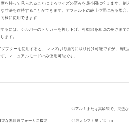
角度を持って見られることによるサイズの歪みを最小限に抑えます。例
ぐな寸法を維持することができます。デフォルトの静止位置にある場合
と同様に使用できます。
整するには、シルバーのトリガーを押し下げ、可動部を希望の長さまで
定します。
45-GFX アダプターを使用すると、レンズは物理的に取り付け可能ですが、
せず、マニュアルモードのみ使用可能です。
アルミまたは真鍮製で、完璧な
02
可能な無限遠フォーカス機能
最大シフト量：15mm
04