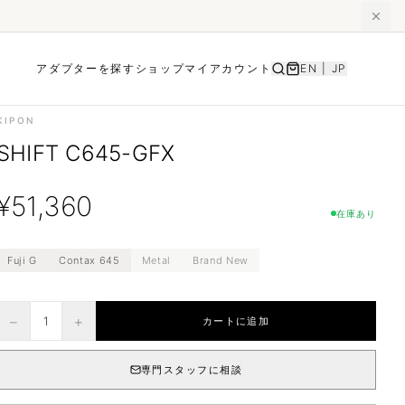
アダプターを探す
ショップ
マイアカウント
EN
|
JP
KIPON
SHIFT C645-GFX
¥
51,360
在庫あり
Fuji G
Contax 645
Metal
Brand New
−
+
1
カートに追加
専門スタッフに相談