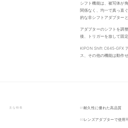
シフト機能は、被写体が
関係なく、均一で真っ直
的な非シフトアダプター
アダプターのシフトを調
後、トリガーを放して固
KIPON Shift C6
ス、その他の機能は動作
耐久性に優れた高品質
主な特長
01
レンズアダプターで使用
03