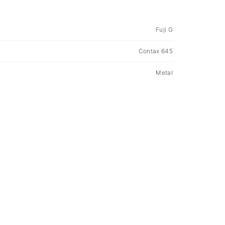
Fuji G
Contax 645
Metal