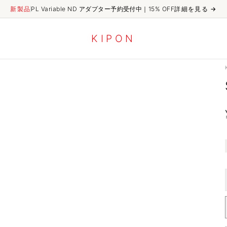
新製品
PL Variable ND アダプター予約受付中｜15% OFF
詳細を見る
→
K
I
P
O
N