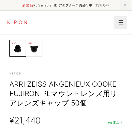
新製品
PL Variable ND アダプター予約受付中｜15% OFF
K
I
P
O
N
HOME
SHOP
OTHERS
Arri Zeiss Angenieux Cooke Fujiron PLマウントレンズ用リアレンズキャップ 50個
KIPON
ARRI ZEISS ANGENIEUX COOKE
FUJIRON PLマウントレンズ用リ
アレンズキャップ 50個
¥
21,440
在庫あり