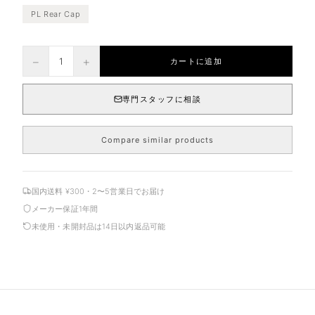
PL Rear Cap
−
+
1
カートに追加
専門スタッフに相談
Compare similar products
国内送料 ¥300・2〜5営業日でお届け
メーカー保証1年間
未使用・未開封品は14日以内返品可能