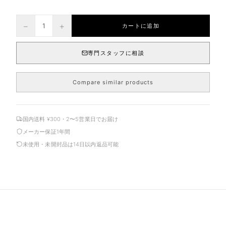
−
+
1
カートに追加
専門スタッフに相談
Compare similar products
国内送料 ¥300・2〜5営業日でお届け
メーカー保証1年間
未使用・未開封品は14日以内返品可能