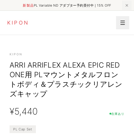
新製品
PL Variable ND アダプター予約受付中｜15% OFF
K
I
P
O
N
HOME
SHOP
OTHERS
Arri Arriflex Alexa Epic Red One用 PLマウントメタルフロントボディ＆プラスチックリアレンズキャップ
KIPON
ARRI ARRIFLEX ALEXA EPIC RED
ONE用 PLマウントメタルフロン
トボディ＆プラスチックリアレン
ズキャップ
¥
5,440
在庫あり
PL Cap Set