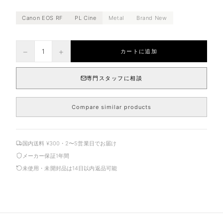
Canon EOS RF
PL Cine
Metal
Brand New
−
+
1
カートに追加
専門スタッフに相談
Compare similar products
国内送料 ¥300・2〜5営業日でお届け
メーカー保証1年間
未使用・未開封品は14日以内返品可能