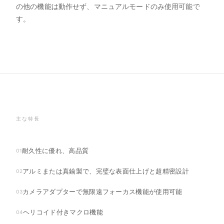
の他の機能は動作せず、マニュアルモードのみ使用可能で
す。
主な特長
耐久性に優れ、高品質
01
アルミまたは真鍮製で、完璧な表面仕上げと超精密設計
02
カメラアダプターで無限遠フォーカス機能が使用可能
03
ヘリコイド付きマクロ機能
04