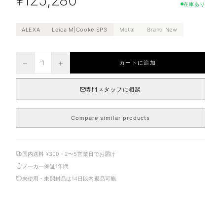
¥
125,280
在庫あり
ALEXA
Leica M|Cooke SP3
Metal
Brand New
−
+
1
カートに追加
専門スタッフに相談
Compare similar products
国内送料 ¥300・2〜5営業日でお届け
メーカー保証1年間
未使用・未開封品は14日以内返品可能