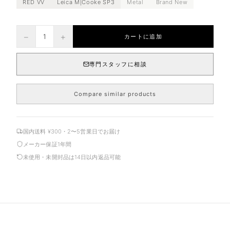
RED VV
Leica M|Cooke SP3
Metal
Brand New
−
+
1
カートに追加
専門スタッフに相談
Compare similar products
国内送料 ¥300・2〜5営業日でお届け
メーカー保証1年間
未使用・未開封品は14日以内返品可能