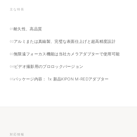
主な特長
耐久性、高品質
01
アルミまたは真鍮製、完璧な表面仕上げと超高精度設計
02
無限遠フォーカス機能は当社カメラアダプターで使用可能
03
ビデオ撮影用のプロロックバージョン
04
パッケージ内容： 1x 新品KIPON M-REDアダプター
05
対応情報