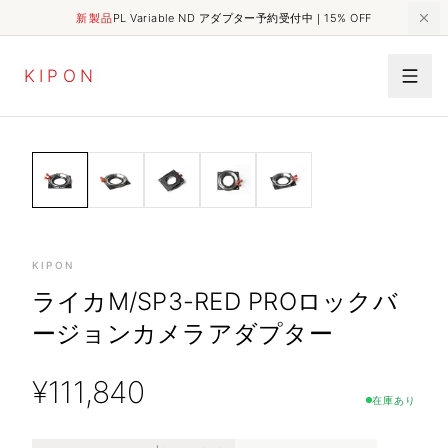
新製品
PL Variable ND アダプター予約受付中｜15% OFF
K
I
P
O
N
PRO CINE&BROADCASING
HOME
SHOP
ライカM/SP3-RED PROロックバージョンカメラアダプター
ADAPTERS
KIPON
ライカM/SP3-RED PROロックバ
ージョンカメラアダプター
¥
111,840
在庫あり