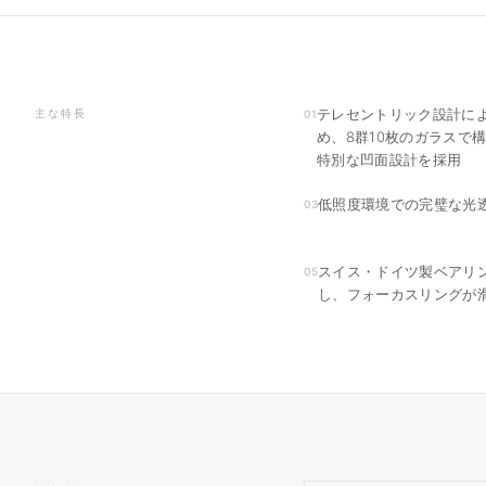
テレセントリック設計に
主な特長
01
め、8群10枚のガラスで
特別な凹面設計を採用
低照度環境での完璧な光
03
スイス・ドイツ製ベアリ
05
し、フォーカスリングが