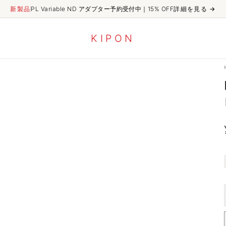
新製品
PL Variable ND アダプター予約受付中｜15% OFF
詳細を見る
→
K
I
P
O
N
IBELUX 40mm/f0.85 MFT MARK III レンズ