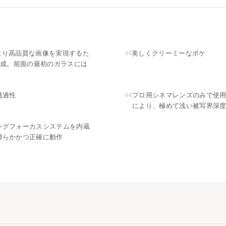
より高品質な画像を実現するた
美しくクリーミーなボケ
02
構成。前面の最初のガラスには
透過性
プロ用シネマレンズのみで使用
04
により、極めて浅い被写界深
ングフォーカスシステムを内蔵
滑らかかつ正確に動作