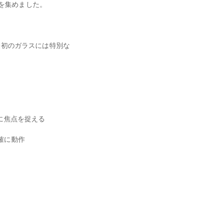
目を集めました。
最初のガラスには特別な
に焦点を捉える
確に動作