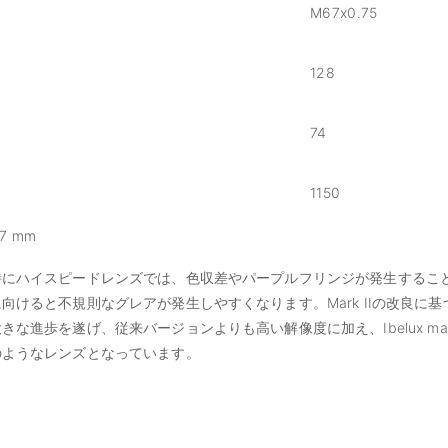
M67x0.75
128
74
1150
.7 mm
特にハイスピードレンズでは、色収差やパープルフリンジが発生するこ
けると不規則なグレアが発生しやすくなります。Mark IIの改良に基づき、
な進歩を遂げ、従来バージョンよりも高い解像度に加え、Ibelux mark
のようなレンズとなっています。