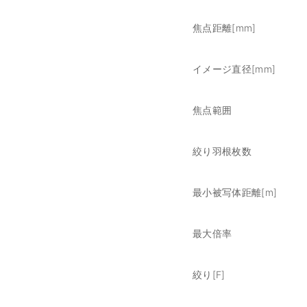
焦点距離[mm]
イメージ直径[mm]
焦点範囲
絞り羽根枚数
最小被写体距離[m]
最大倍率
絞り[F]