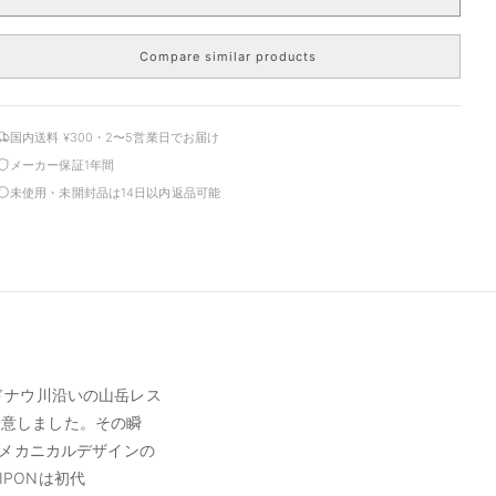
Compare similar products
国内送料 ¥300・2〜5営業日でお届け
メーカー保証1年間
未使用・未開封品は14日以内返品可能
はドナウ川沿いの山岳レス
で合意しました。その瞬
とメカニカルデザインの
IPONは初代