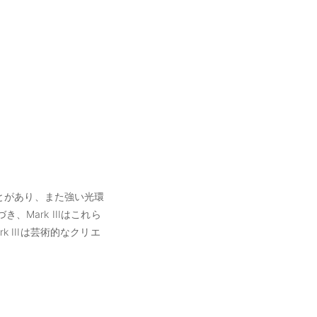
とがあり、また強い光環
Mark IIIはこれら
 IIIは芸術的なクリエ