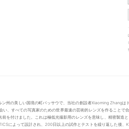
ルン州の美しい国境の町パッサウで、当社の創設者Xiaoming Zhang
erlと出会い、すべての写真家のための世界最速の芸術的レンズを作ること
いう名前を付けました。これは極低光撮影用のレンズを意味し、精密製造
OPTICSによって設計され、200日以上の試作とテストを繰り返した後、K