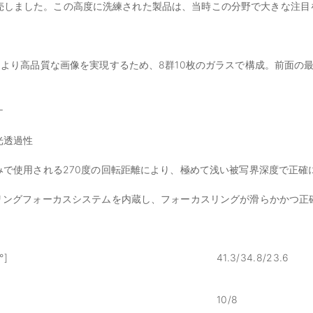
.85を発売しました。この高度に洗練された製品は、当時この分野で大きな注
計により高品質な画像を実現するため、8群10枚のガラスで構成。前面の
ケ
光透過性
のみで使用される270度の回転距離により、極めて浅い被写界深度で正確
アリングフォーカスシステムを内蔵し、フォーカスリングが滑らかかつ正
]
41.3/34.8/23.6
10/8