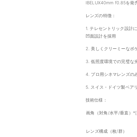
IBELUX40mm f0
レンズの特徴：
1. テレセントリック設
凹面設計を採用
2. 美しくクリーミーなボ
3. 低照度環境での完璧な
4. プロ用シネマレンズ
5. スイス・ドイツ製ベ
技術仕様：
画角（対角/水平/垂直）*[°
レンズ構成（枚/群）