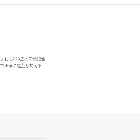
される270度の回転距離
度で正確に焦点を捉える