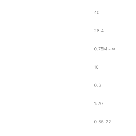
40
28.4
0.75M～∞
10
0.6
1:20
0.85-22