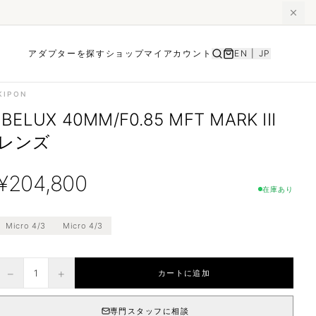
アダプターを探す
ショップ
マイアカウント
EN
|
JP
KIPON
IBELUX 40MM/F0.85 MFT MARK III
レンズ
¥
204,800
在庫あり
Micro 4/3
Micro 4/3
−
+
1
カートに追加
専門スタッフに相談