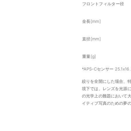
フロントフィルター径
全長[mm]
直径[mm]
重量[g]
*APS-Cセンサー 25.1x16
絞りを全開にした場合、
境下では、レンズを光源に向
の光学上の難題において大き
イティブ写真のための夢