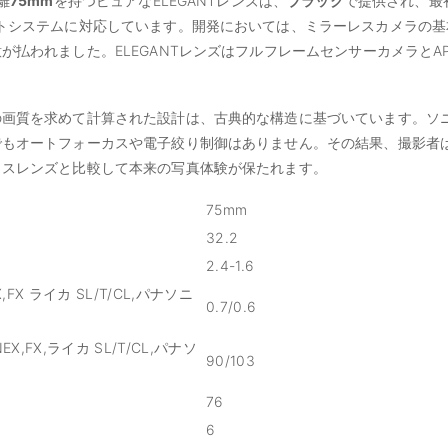
離
75
mm
を持つピュアなELEGANTレンズは、
ブラック
で提供され、最
トシステムに対応しています。開発においては、ミラーレスカメラの基
が払われました。ELEGANTレンズはフルフレームセンサーカメラとAP
画質を求めて計算された設計は、古典的な構造に基づいています。ソニ
でもオートフォーカスや電子絞り制御はありません。その結果、撮影者
カスレンズと比較して本来の写真体験が保たれます。
75mm
32.2
2.4-1.6
,FX ライカ SL/T/CL,パナソニ
0.7/0.6
EX,FX,ライカ SL/T/CL,パナソ
90/103
76
6