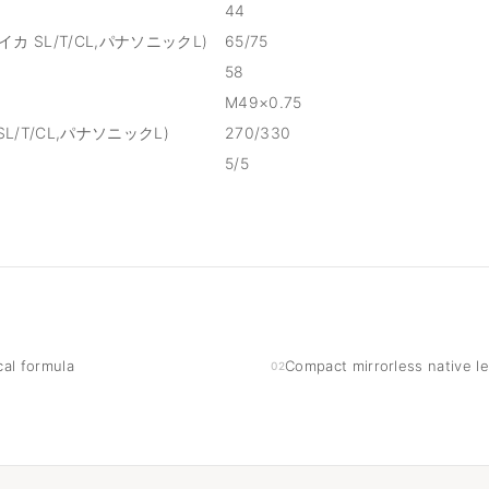
44
,ライカ SL/T/CL,パナソニックL)
65/75
58
M49×0.75
 SL/T/CL,パナソニックL)
270/330
5/5
al formula
Compact mirrorless native l
02