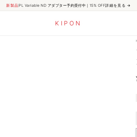
新製品
PL Variable ND アダプター予約受付中｜15% OFF
詳細を見る
→
K
I
P
O
N