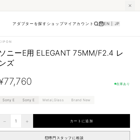
アダプターを探す
ショップ
マイアカウント
EN
|
JP
KIPON
ソニーE用 ELEGANT 75MM/F2.4 レ
ンズ
¥
77,760
在庫あり
Sony E
Sony E
Metal,Glass
Brand New
−
+
1
カートに追加
専門スタッフに相談