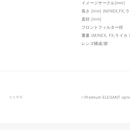
イメージサークル[mm]
長さ [mm] (M/NEX,FX
直径 [mm]
フロントフィルター径
重量 (M/NEX, FX,ライカ
レンズ構成/群
Premium ELEGANT optic
主な特長
01