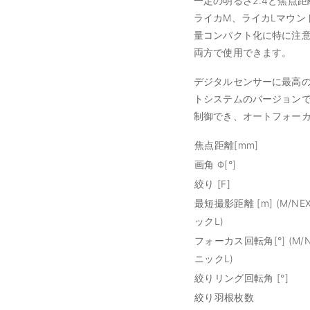
一定の明るさ2.4と焦点距
ライカM、ライカLマウン
量コンパクト化に特に注意
両方で使用できます。
デジタルセンサーに最高の
トシステムのバージョン
制御でき、オートフォー
焦点距離[mm]
画角 Φ[°]
絞り [F]
最短撮影距離 [m] (M/NEX
ックL)
フォーカス回転角[°] (M/N
ニックL)
絞りリング回転角 [°]
絞り羽根枚数