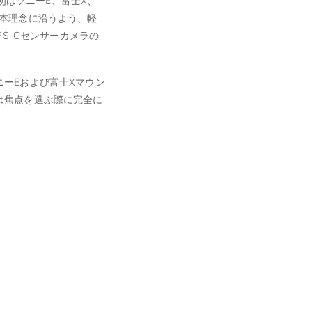
初はソニーE、富士X、
本理念に沿うよう、軽
S-Cセンサーカメラの
ーEおよび富士Xマウン
は焦点を選ぶ際に完全に