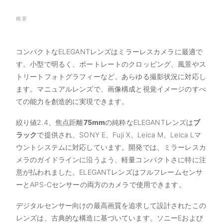
概要
コンパクトなELEGANTレンズはミラーレスカメラに最適で
す。小型で明るく、ポートレートのクロッピング、風景やス
トリートフォトグラフィーなど、あらゆる撮影状況に対応し
ます。マニュアルレンズで、画像構成と視覚イメージのすべ
ての能力を創造的に実現できます。
絞り値2.4、焦点距離
75
mm
の純粋なELEGANTレンズは
ブ
ラック
で提供され、SONY E、Fuji X、Leica M、Leica Lマ
ウントシステムに対応しています。開発では、ミラーレスカ
メラのガイドラインに沿うよう、軽量コンパクトさに特に注
意が払われました。ELEGANTレンズはフルフレームセンサ
ーとAPS-Cセンサーの両方のカメラで使用できます。
デジタルセンサー向けの最高画質を追求して設計されたこの
レンズは、古典的な構造に基づいています。ソニーEおよび