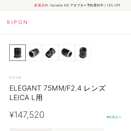
新製品
PL Variable ND アダプター予約受付中｜15% OFF
K
I
P
O
N
ELEGANT
HOME
SHOP
ELEGANT 75mm/f2.4 レンズ Leica L用
LENSES
KIPON
ELEGANT 75MM/F2.4 レンズ
LEICA L用
¥
147,520
在庫あり