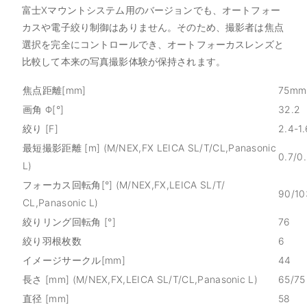
富士Xマウントシステム用のバージョンでも、オートフォー
カスや電子絞り制御はありません。そのため、撮影者は焦点
選択を完全にコントロールでき、オートフォーカスレンズと
比較して本来の写真撮影体験が保持されます。
焦点距離[mm]
75mm
画角 Φ[°]
32.2
絞り [F]
2.4-1.
最短撮影距離 [m] (M/NEX,FX LEICA SL/T/CL,Panasonic
0.7/0
L)
フォーカス回転角[°] (M/NEX,FX,LEICA SL/T/
90/10
CL,Panasonic L)
絞りリング回転角 [°]
76
絞り羽根枚数
6
イメージサークル[mm]
44
長さ [mm] (M/NEX,FX,LEICA SL/T/CL,Panasonic L)
65/75
直径 [mm]
58