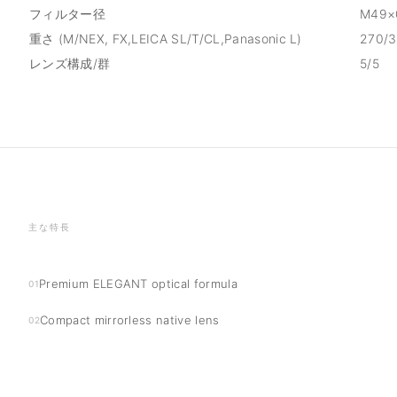
フィルター径
M49×
重さ (M/NEX, FX,LEICA SL/T/CL,Panasonic L)
270/
レンズ構成/群
5/5
主な特長
Premium ELEGANT optical formula
01
Compact mirrorless native lens
02