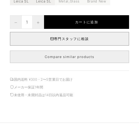
Leica SL
Leica SL
Metal,Glass
Brand New
−
+
1
カートに追加
専門スタッフに相談
Compare similar products
国内送料 ¥300・2〜5営業日でお届け
メーカー保証1年間
未使用・未開封品は14日以内返品可能