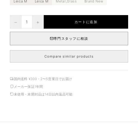
Leica M
Leica M
Metal,Glass
Brand New
−
+
1
カートに追加
専門スタッフに相談
Compare similar products
国内送料 ¥300・2〜5営業日でお届け
メーカー保証1年間
未使用・未開封品は14日以内返品可能