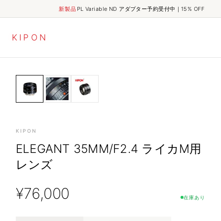
新製品
PL Variable ND アダプター予約受付中｜15% OFF
K
I
P
O
N
ELEGANT
HOME
SHOP
ELEGANT 35mm/f2.4 ライカM用レンズ
LENSES
KIPON
ELEGANT 35MM/F2.4 ライカM用
レンズ
¥
76,000
在庫あり