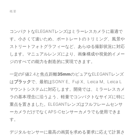
概要
コンパクトなELEGANTレンズはミラーレスカメラに最適で
す。小さくて速いため、ポートレートのトリミング、風景や
ストリートフォトグラフィーなど、あらゆる撮影状況に対応
します。マニュアルレンズにより、画像構成や視覚的イメー
ジのすべての能力を創造的に実現できます。
一定のF値2.4と焦点距離
35
mm
のピュアなELEGANTレンズ
は
ブラック
で、最初はSONY E、Fuji X、Leica M、Leica L
マウントシステムに対応します。開発では、ミラーレスカメ
ラの基本理念に沿うよう、軽量でコンパクトなサイズに特に
重点を置きました。ELEGANTレンズはフルフレームセンサ
ーカメラだけでなくAPS-Cセンサーカメラでも使用できま
す。
デジタルセンサーに最高の画質を求める要求に応えて計算さ