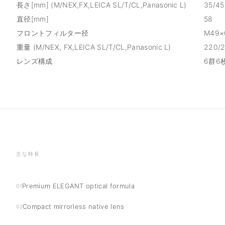
長さ[mm] (M/NEX,FX,LEICA SL/T/CL,Panasonic L)
35/45
直径[mm]
58
フロントフィルター径
M49×
重量 (M/NEX, FX,LEICA SL/T/CL,Panasonic L)
220/
レンズ構成
6群6
主な特長
Premium ELEGANT optical formula
01
Compact mirrorless native lens
02