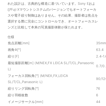
れた設計は、古典的な構造に基づいています。Sony Eおよ
びFuji Xマウントシステムのバージョンでもオートフォーカ
スや電子絞り制御はありません。その結果、撮影者は焦点を
選択する際に完全にコントロールでき、オートフォーカスレ
ンズと比較して本来の写真撮影体験が保たれます。
仕様
焦点距離[mm]
35m
画角Φ[°]
63.4
絞り[F]
2.4-1.
最短撮影距離[m] (M/NEX,FX LEICA SL/T/CL,Panasonic
0.7/0
L)
フォーカス回転角[°] (M/NEX,FX,LEICA
90/12
SL/T/CL,Panasonic L)
絞りリング回転角[°]
76
絞り羽根枚数
6
イメージサークル[mm]
44