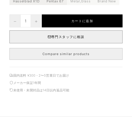
Hasselblad X1D
Pentax 67
Metal,Glass
Brand New
−
+
1
カートに追加
専門スタッフに相談
Compare similar products
国内送料 ¥300・2〜5営業日でお届け
メーカー保証1年間
未使用・未開封品は14日以内返品可能