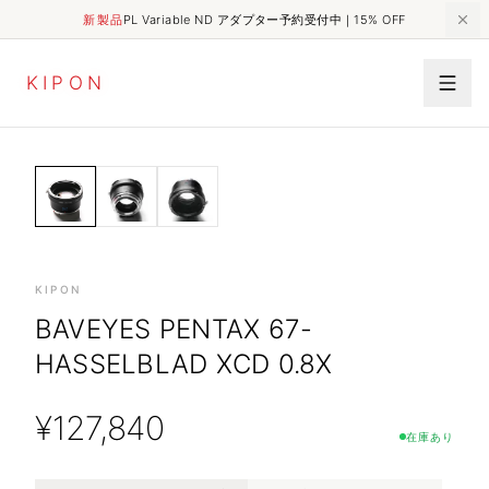
新製品
PL Variable ND アダプター予約受付中｜15% OFF
K
I
P
O
N
0.8X FOCAL REDUCER MF-
HOME
SHOP
BAVEYES Pentax 67-Hasselblad XCD 0.8x
GFX/XDWITH 44/33MM SENSOR
KIPON
BAVEYES PENTAX 67-
HASSELBLAD XCD 0.8X
¥
127,840
在庫あり