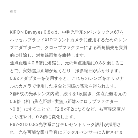
概要
KIPON Baveyes 0.8xは、中判光学系のペンタックス67を
ハッセルブラッドX1Dマウントカメラに使用するためのレン
ズアダプターで、クロップファクターによる画角損失を実質
的に排除し、対角線画角を維持します。
焦点距離を0.8倍に短縮し、元の焦点距離に0.8を乗じるこ
とで、実効焦点距離が短くなり、撮影範囲が広がります。
0.8xアダプターを使用すると、これらのレンズをオリジナ
ルのカメラで使用した場合と同様の感覚を得られます。
3群5枚の光学レンズ内蔵、絞りを1段開き、焦点距離を元の
0.8倍（相当焦点距離=実焦点距離×クロップファクター
×0.8）にすることで、F2.8がF2になるなど、被写界深度が
よりぼやけ、0.8倍に変化します。
P67-X1D 0.8x光学系にはテレセントリック設計が採用さ
れ、光を可能な限り垂直にデジタルセンサーに入射させま