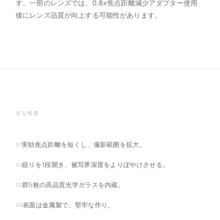
す。一部のレンズでは、0.8x焦点距離減少アダプター使用
後にレンズ品質が向上する可能性があります。
主な特長
実効焦点距離を短くし、撮影範囲を拡大。
01
絞りを1段開き、被写界深度をよりぼやけさせる。
02
群5枚の高品質光学ガラスを内蔵。
03
表面は金属製で、堅牢な作り。
04