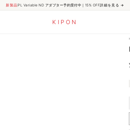
新製品
PL Variable ND アダプター予約受付中｜15% OFF
詳細を見る
→
K
I
P
O
N
SOR
Baveyes HASSELBLAD V-XCD 0.8x