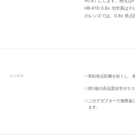
×0.8）にします。例えば
HB-X1D 0.8x 光
のレンズでは、0.8x 
実効焦点距離を短くし、
主な特長
01
群5枚の高品質光学ガラ
03
このアダプターで無限遠
05
ます。