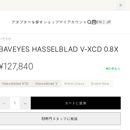
アダプターを探す
ショップ
マイアカウント
EN
|
JP
KIPON
BAVEYES HASSELBLAD V-XCD 0.8X
¥
127,840
在庫あり
Hasselblad X1D
Hasselblad V
Metal,Glass
Brand New
−
+
1
カートに追加
専門スタッフに相談