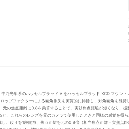
0.8x は、中判光学系のハッセルブラッド V をハッセルブラッド XCD マ
クロップファクターによる画角損失を実質的に排除し、対角画角を維持
し、元の焦点距離に0.8を乗算することで、実効焦点距離が短くなり、
用すると、これらのレンズを元のカメラで使用したときと同様の感覚を得
蔵し、絞りを1段開放、焦点距離を元の0.8倍（相当焦点距離＝実焦点