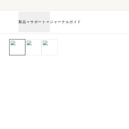
製品
サポート
ジャーナル
ガイド
HOME
SHOP
0.8X FOCAL REDUCER MF-GFX/XDWITH 44/33MM SEN