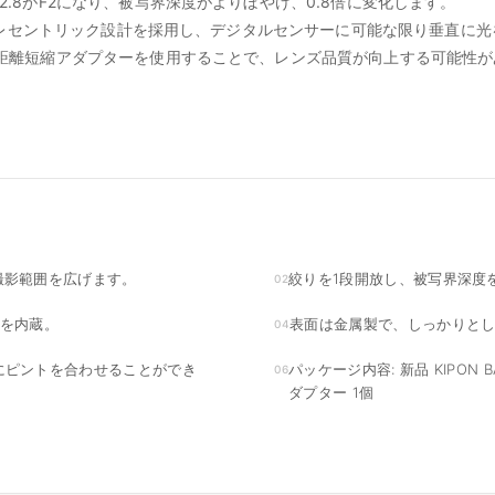
F2.8がF2になり、被写界深度がよりぼやけ、0.8倍に変化します。
学系はテレセントリック設計を採用し、デジタルセンサーに可能な限り垂直に
焦点距離短縮アダプターを使用することで、レンズ品質が向上する可能性
撮影範囲を広げます。
絞りを1段開放し、被写界深度
02
スを内蔵。
表面は金属製で、しっかりと
04
にピントを合わせることができ
パッケージ内容: 新品 KIPON BAV
06
ダプター 1個