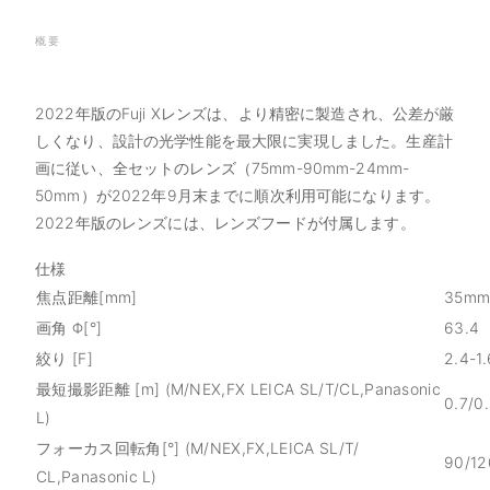
概要
2022年版のFuji Xレンズは、より精密に製造され、公差が厳
しくなり、設計の光学性能を最大限に実現しました。生産計
画に従い、全セットのレンズ（75mm-90mm-24mm-
50mm）が2022年9月末までに順次利用可能になります。
2022年版のレンズには、レンズフードが付属します。
仕様
焦点距離[mm]
35m
画角 Φ[°]
63.4
絞り [F]
2.4-1.
最短撮影距離 [m] (M/NEX,FX LEICA SL/T/CL,Panasonic
0.7/0
L)
フォーカス回転角[°] (M/NEX,FX,LEICA SL/T/
90/12
CL,Panasonic L)