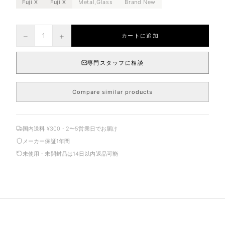
Fuji X
Fuji X
Metal,Glass
Brand New
−
+
1
カートに追加
専門スタッフに相談
Compare similar products
国内送料 ¥300・2〜5営業日でお届け
メーカー保証1年間
未使用・未開封品は14日以内返品可能