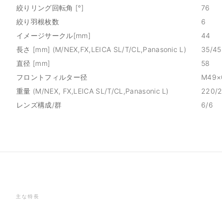
絞りリング回転角 [°]
76
絞り羽根枚数
6
イメージサークル[mm]
44
長さ [mm] (M/NEX,FX,LEICA SL/T/CL,Panasonic L)
35/45
直径 [mm]
58
フロントフィルター径
M49×
重量 (M/NEX, FX,LEICA SL/T/CL,Panasonic L)
220/
レンズ構成/群
6/6
主な特長