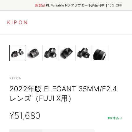
新製品
PL Variable ND アダプター予約受付中｜15% OFF
K
I
P
O
N
ELEGANT
HOME
SHOP
2022年版 ELEGANT 35mm/f2.4 レンズ（Fuji X用）
LENSES
KIPON
2022年版 ELEGANT 35MM/F2.4
レンズ（FUJI X用）
¥
51,680
在庫あり